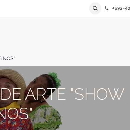
nos
+593-4
​
INOS"
DE ARTE "SHOW
NOS"