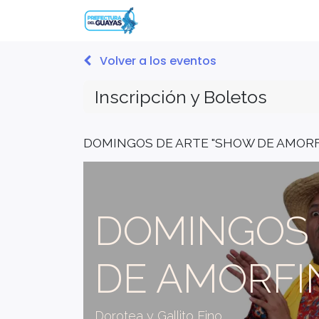
Inicio
Eventos
Contácta
Volver a los eventos
Inscripción y Boletos
DOMINGOS DE ARTE "SHOW DE AMORF
DOMINGOS 
DE AMORFI
Dorotea y Gallito Fino