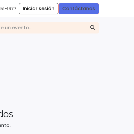
Iniciar sesión
Contáctanos
251
-
1677
dos
nto.