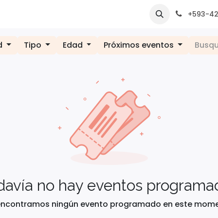
nos
+593-4
​
ad
Tipo
Edad
Próximos eventos
davía no hay eventos programa
encontramos ningún evento programado en este mome