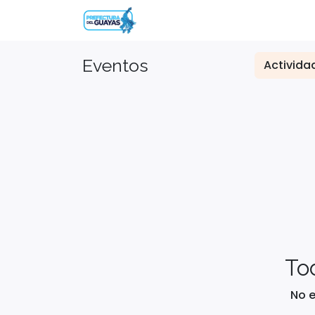
Inicio
Eventos
Contácta
Eventos
Activid
To
No 